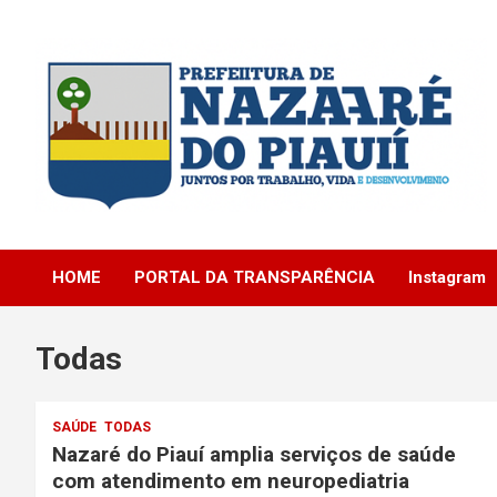
Skip
to
content
Portal Institucional da Prefeitura de Nazare do Piauí – PI
Prefeitura de Nazaré
HOME
PORTAL DA TRANSPARÊNCIA
Instagram
do Piauí
Todas
SAÚDE
TODAS
Nazaré do Piauí amplia serviços de saúde
com atendimento em neuropediatria