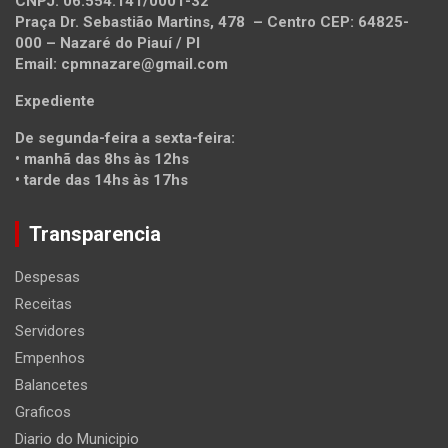
CNPJ: 06.554.141/0001-32
Praça Dr. Sebastião Martins, 478 – Centro CEP: 64825-
000 – Nazaré do Piauí / PI
Email:
cpmnazare@gmail.com
Expediente
De segunda-feira a sexta-feira:
• manhã das 8hs às 12hs
• tarde das 14hs às 17hs
Transparencia
Despesas
Receitas
Servidores
Empenhos
Balancetes
Graficos
Diario do Municipio