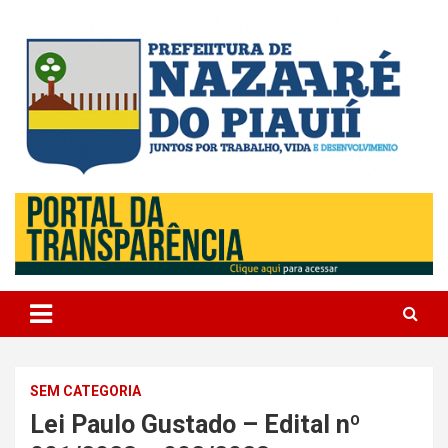
Skip
to
content
Portal Institucional da Prefeitura de Nazare do Piauí – PI
Prefeitura de Nazaré do Piauí
SEM CATEGORIA
Lei Paulo Gustado – Edital nº